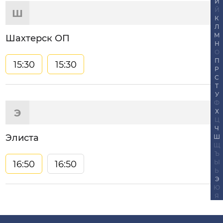
И
Й
Ш
К
Л
М
Шахтерск ОП
Н
О
П
15:30
15:30
Р
С
Т
У
Ф
Э
Х
Ц
Ч
Элиста
Ш
Щ
Ъ
16:50
16:50
Ы
Ь
Э
Ю
Я