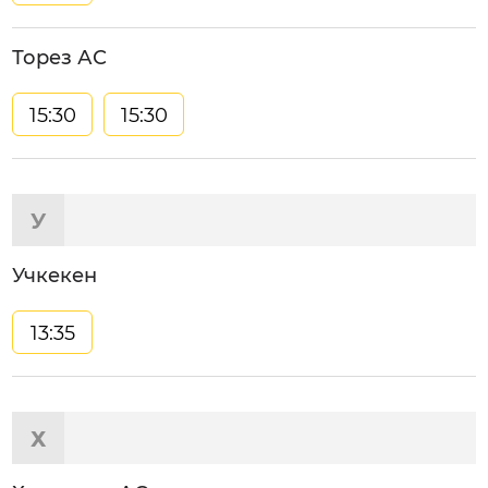
Торез АС
15:30
15:30
У
Учкекен
13:35
Х