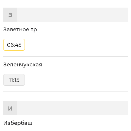
З
Заветное тр
06:45
Зеленчукская
11:15
И
Избербаш