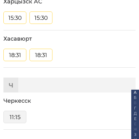
Харцызск АС
15:30
15:30
Хасавюрт
18:31
18:31
Ч
А
Б
Черкесск
В
Г
Д
11:15
Е
Ё
Ж
З