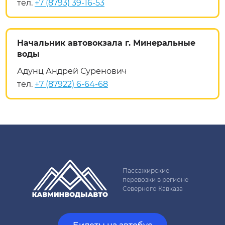
тел.
+7 (8793) 39-16-53
Начальник автовокзала г. Минеральные
воды
Адунц Андрей Суренович
тел.
+7 (87922) 6-64-68
Пассажирские
перевозки в регионе
Северного Кавказа