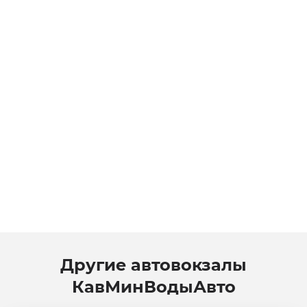
Другие автовокзалы
КавМинВодыАвто