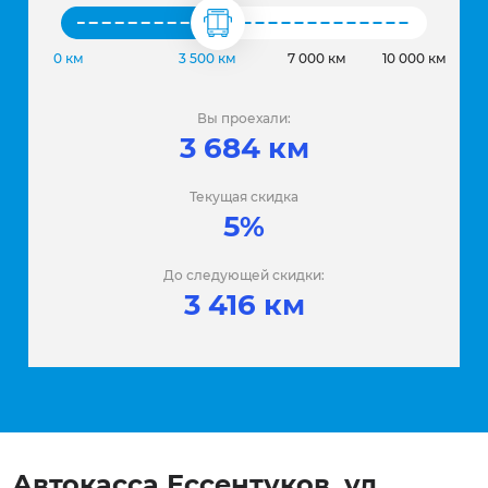
0 км
3 500 км
7 000 км
10 000 км
Вы проехали:
3 684 км
Текущая скидка
5%
До следующей скидки:
3 416 км
Автокасса Ессентуков, ул.