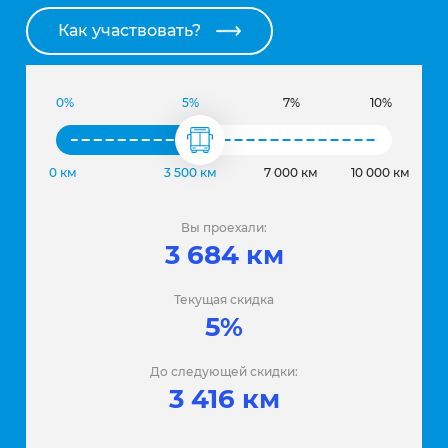
Как участвовать?
0%
5%
7%
10%
0 км
3 500 км
7 000 км
10 000 км
Вы проехали:
3 684 км
Текущая скидка
5%
До следующей скидки:
3 416 км